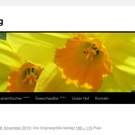
g
usternfischer ****
Seeschwalbe ****
Unser Hof
Kontakt
8. November 2019
|
Die Originalgröße beträgt
199 × 115
Pixel