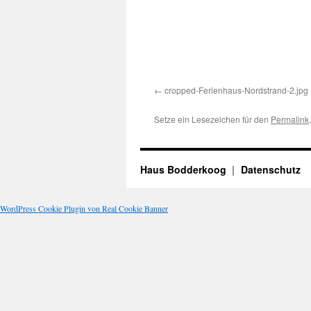
cropped-Ferienhaus-Nordstrand-2.jpg
Setze ein Lesezeichen für den
Permalink
.
Haus Bodderkoog
Datenschutz
WordPress Cookie Plugin von Real Cookie Banner