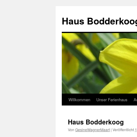
Zum
Inhalt
Haus Bodderkoo
springen
Willkommen
Unser Ferienhaus
A
Haus Bodderkoog
Von
GesineWagnerMaart
|
Veröffentlicht
1